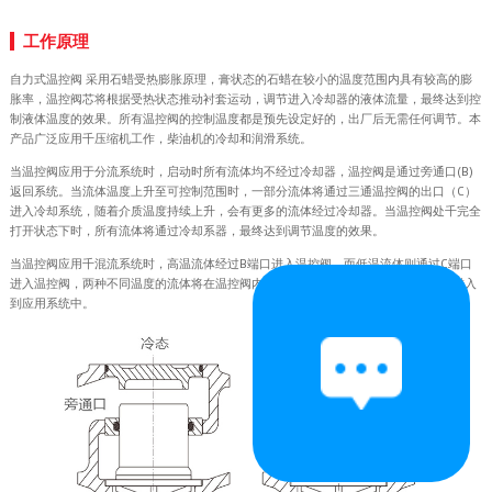
工作原理
自力式温控阀 采用石蜡受热膨胀原理，膏状态的石蜡在较小的温度范围内具有较高的膨
胀率，温控阀芯将根据受热状态推动衬套运动，调节进入冷却器的液体流量，最终达到控
制液体温度的效果。所有温控阀的控制温度都是预先设定好的，出厂后无需任何调节。本
产品广泛应用千压缩机工作，柴油机的冷却和润滑系统。
当温控阀应用于分流系统时，启动时所有流体均不经过冷却器，温控阀是通过旁通口(B)
返回系统。当流体温度上升至可控制范围时，一部分流体将通过三通温控阀的出口（C）
进入冷却系统，随着介质温度持续上升，会有更多的流体经过冷却器。当温控阀处千完全
打开状态下时，所有流体将通过冷却系器，最终达到调节温度的效果。
当温控阀应用千混流系统时，高温流体经过B端口进入温控阀，而低温流体则通过C端口
进入温控阀，两种不同温度的流体将在温控阀内被调节到设定的温度，最后经过A口进入
到应用系统中。